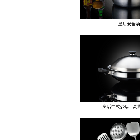
皇后安全汤
皇后中式炒锅（高拱