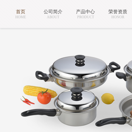
首页
公司简介
产品中心
荣誉资质
HOME
ABOUT
PRODUCT
HONOR