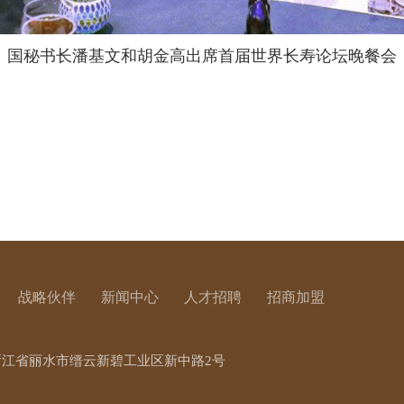
国秘书长潘基文和胡金高
出席首届世界长寿论坛晚餐会
战略伙伴
新闻中心
人才招聘
招商加盟
浙江省丽水市缙云新碧工业区新中路2号