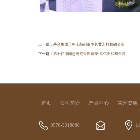
上一篇：
茅台集团天朝上品副董事长黄永毅和胡金高
下一篇：
第十任德国总统克里斯蒂安·武尔夫和胡金高
首页
公司简介
产品中心
荣誉资质
0578-3018888