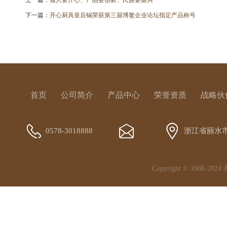
上一篇：
做人要开心、产品要创新、民族要振兴
下一篇：
开心厨具皇后锅荣获第三届博鳌企业论坛指定产品称号
首页
公司简介
产品中心
荣誉资质
战略伙
0578-3018888
浙江省丽水
Copyright © 1988